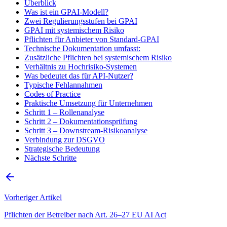
Überblick
Was ist ein GPAI-Modell?
Zwei Regulierungsstufen bei GPAI
GPAI mit systemischem Risiko
Pflichten für Anbieter von Standard-GPAI
Technische Dokumentation umfasst:
Zusätzliche Pflichten bei systemischem Risiko
Verhältnis zu Hochrisiko-Systemen
Was bedeutet das für API-Nutzer?
Typische Fehlannahmen
Codes of Practice
Praktische Umsetzung für Unternehmen
Schritt 1 – Rollenanalyse
Schritt 2 – Dokumentationsprüfung
Schritt 3 – Downstream-Risikoanalyse
Verbindung zur DSGVO
Strategische Bedeutung
Nächste Schritte
Vorheriger Artikel
Pflichten der Betreiber nach Art. 26–27 EU AI Act