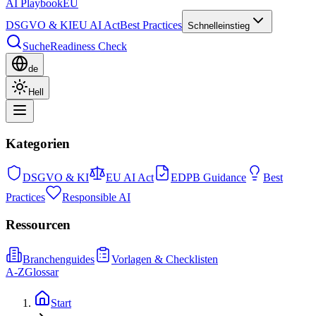
AI Playbook
EU
DSGVO & KI
EU AI Act
Best Practices
Schnelleinstieg
Suche
Readiness Check
de
Hell
Kategorien
DSGVO & KI
EU AI Act
EDPB Guidance
Best
Practices
Responsible AI
Ressourcen
Branchenguides
Vorlagen & Checklisten
A-Z
Glossar
Start