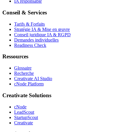
IA responsable
Conseil & Services
Tarifs & Forfaits
Stratégie IA & Mise en œuvre
Conseil juridique IA & RGPD
Demandes individuelles
Readiness Check
Ressources
Glossaire
Recherche
Creativate AI Studio
cNode Platform
Creativate Solutions
cNode
LeadScout
StartupScout
Creativate