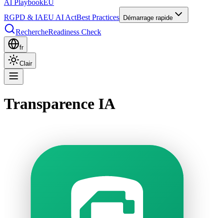
AI Playbook
EU
RGPD & IA
EU AI Act
Best Practices
Démarrage rapide
Recherche
Readiness Check
fr
Clair
Transparence IA