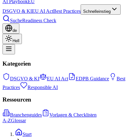
AI Playbook
EU
DSGVO & KI
EU AI Act
Best Practices
Schnelleinstieg
Suche
Readiness Check
de
Hell
Kategorien
DSGVO & KI
EU AI Act
EDPB Guidance
Best
Practices
Responsible AI
Ressourcen
Branchenguides
Vorlagen & Checklisten
A-Z
Glossar
Start